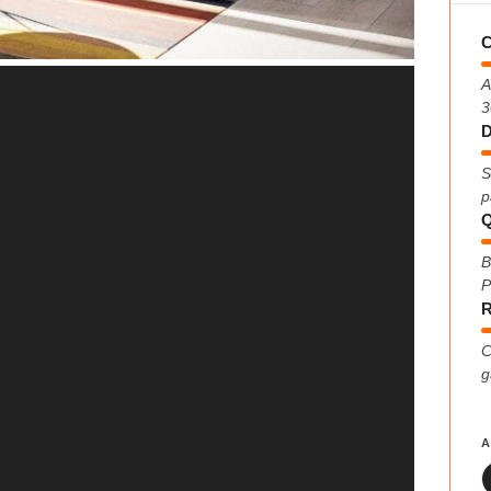
C
A
3
D
S
p
Q
B
P
R
C
g
A