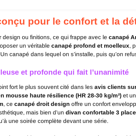
d
e
onçu pour le confort et la dé
design ou finitions, ce qui frappe avec le
canapé A
roposer un véritable
canapé profond et moelleux
, 
n canapé dans lequel on s’installe, puis qu’on refus
euse et profonde qui fait l’unanimité
int fort le plus souvent cité dans les
avis clients s
en mousse haute résilience (HR 28-30 kg/m³)
et u
cm
, ce
canapé droit design
offre un confort enveloppa
sthétique, mais bien d’un
divan confortable 3 plac
u’à une soirée complète devant une série.