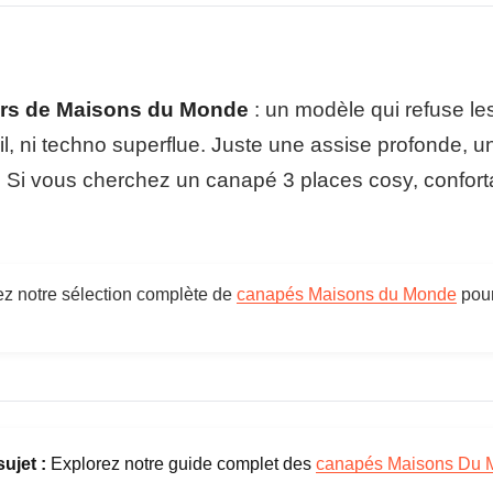
C
a
Ga
n
a
Su
p
rs de Maisons du Monde
: un modèle qui refuse les a
é
St
A
il, ni techno superflue. Juste une assise profonde, un
n
v
. Si vous cherchez un canapé 3 places cosy, conforta
Pi
e
r
Fa
s
M
Ce
a
z notre sélection complète de
canapés Maisons du Monde
pour
i
s
o
n
s
d
u
M
o
ujet :
Explorez notre guide complet des
canapés Maisons Du 
n