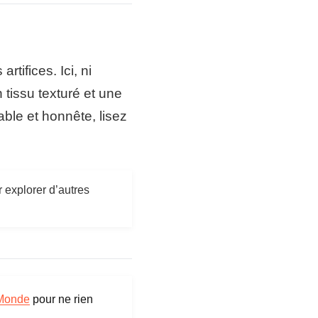
rnissage
Mousse HR 28-30 kg/m3
spension
Ressorts plats
rtifices. Ici, ni
ructure
Pin, epicea, hetre, panneaux de
particules, bois certifie FSC
 tissu texturé et une
ble et honnête, lisez
eds
Bois noir
brication
Pologne
rtification
Oeko-Tex, bois FSC
 explorer d’autres
Monde
pour ne rien