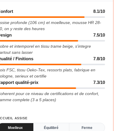
onfort
8.1/10
ssise profonde (106 cm) et moelleuse, mousse HR 28-
0, on y reste des heures
esign
7.5/10
obre et intemporel en tissu trame beige, s'integre
artout sans lasser
ualité / Finitions
7.8/10
ois FSC, tissu Oeko-Tex, ressorts plats, fabrique en
ologne, serieux et certifie
apport qualité-prix
7.3/10
oherent pour ce niveau de certifications et de confort,
amme complete (3 a 5 places)
CCUEIL ASSISE
Moelleux
Équilibré
Ferme