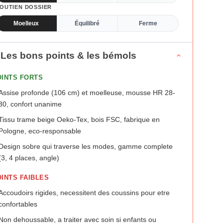
OUTIEN DOSSIER
Moelleux
Équilibré
Ferme
Les bons points & les bémols
OINTS FORTS
Assise profonde (106 cm) et moelleuse, mousse HR 28-
30, confort unanime
Tissu trame beige Oeko-Tex, bois FSC, fabrique en
Pologne, eco-responsable
Design sobre qui traverse les modes, gamme complete
(3, 4 places, angle)
INTS FAIBLES
Accoudoirs rigides, necessitent des coussins pour etre
confortables
Non dehoussable, a traiter avec soin si enfants ou