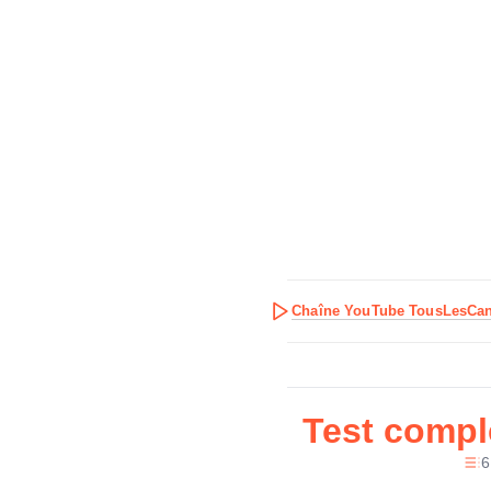
Chaîne YouTube TousLesCa
Test comp
6