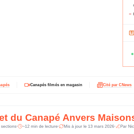
−
F
Ma
i
c
Mo
h
e
Ty
t
e
Pl
c
napés
Canapés filmés en magasin
Cité par CNews
h
Di
n
i
Ha
q
u
let du Canapé Anvers Maison
Po
e
d
 sections
~12 min de lecture
Mis à jour le 13 mars 2026
Par Nic
Re
u