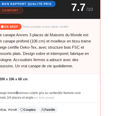
7.7
BON RAPPORT QUALITÉ-PRIX
/10
CONFORT
EN BREF
Fiches produits et avis clients vérifiés
e canape Anvers 3 places de Maisons du Monde est
n canape profond (106 cm) et moelleux en tissu trame
eige certifie Oeko-Tex, avec structure bois FSC et
essorts plats. Design sobre et intemporel, fabrique en
ologne. Accoudoirs fermes a adoucir avec des
oussins. Un vrai canape de vie quotidienne.
200 x 106 x 68 cm
Beige trame
velours cotele gris ou vert
textile flamme ocre
mats 3/4 places et angle
voir fiche produit
Couples
Famille
DÉAL POUR