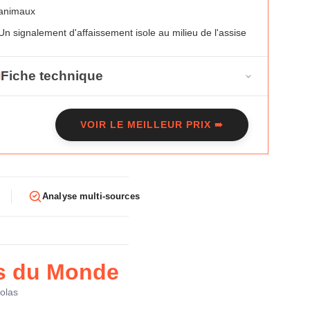
animaux
Un signalement d'affaissement isole au milieu de l'assise
Fiche technique
rque
Maisons du Monde
VOIR LE MEILLEUR PRIX ➠
dele
Anvers
pe
Droit
aces
3
Analyse multi-sources
mensions
200 x 106 x 68 cm
uteur d'assise
44 cm
s du Monde
ids
70 kg
olas
vetement
Tissu trame beige (65 % coton, 30 %
polyester), certifie Oeko-Tex