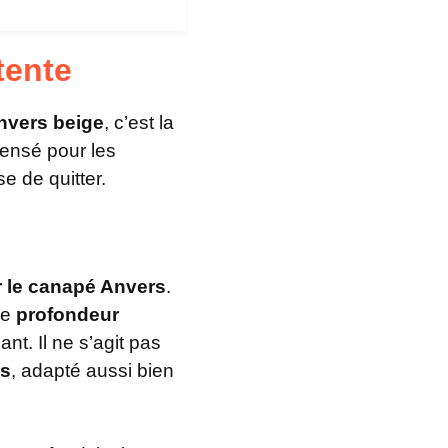
tente
nvers beige
, c’est la
pensé pour les
e de quitter.
ur le canapé Anvers
.
ne
profondeur
nt. Il ne s’agit pas
es
, adapté aussi bien