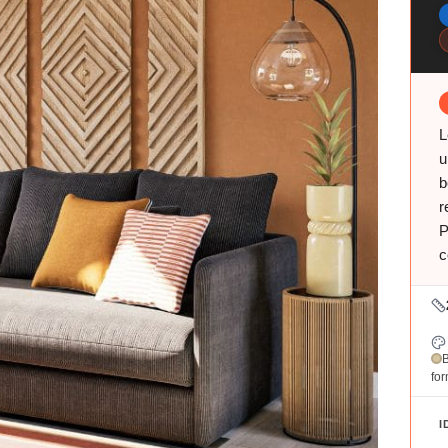
L
u
b
r
P
c
for
I