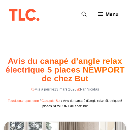
Aller
au
Menu
contenu
Avis du canapé d’angle relax
électrique 5 places NEWPORT
de chez But
Mis à jour le
13 mars 2026
Par Nicolas
Touslescanapes.com
/
Canapés But
/
Avis du canapé d’angle relax électrique 5
places NEWPORT de chez But