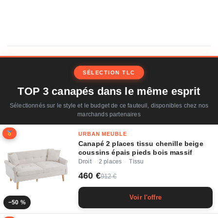
SÉLECTION TLC
TOP 3 canapés dans le même esprit
Sélectionnés sur le style et le budget de ce fauteuil, disponibles chez nos
marchands partenaires
URBAN MEUBLE
Canapé 2 places tissu chenille beige
coussins épais pieds bois massif
Droit
2 places
Tissu
·
·
460 €
912 €
Voir l'offre
−50 %