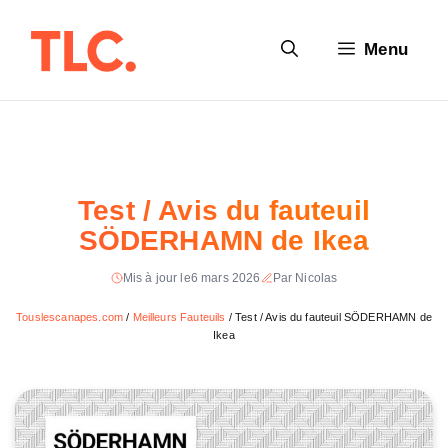
Aller
au
Menu
contenu
Test / Avis du fauteuil
SÖDERHAMN de Ikea
Mis à jour le
6 mars 2026
Par Nicolas
Touslescanapes.com
/
Meilleurs Fauteuils
/
Test / Avis du fauteuil SÖDERHAMN de
Ikea