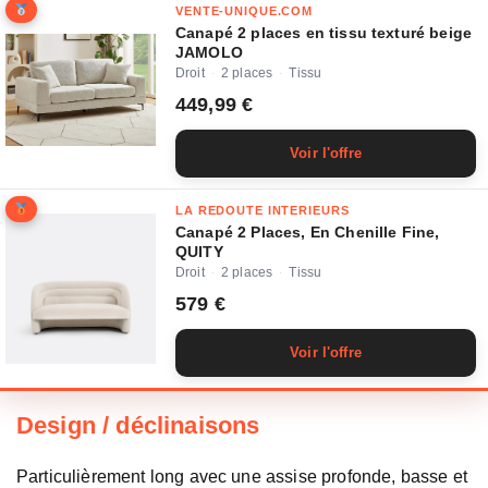
VENTE-UNIQUE.COM
Canapé 2 places en tissu texturé beige
JAMOLO
Droit
2 places
Tissu
·
·
449,99 €
Voir l'offre
LA REDOUTE INTERIEURS
Canapé 2 Places, En Chenille Fine,
QUITY
Droit
2 places
Tissu
·
·
579 €
Voir l'offre
Design / déclinaisons
Particulièrement long avec une assise profonde, basse et