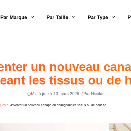
Par Marque
Par Taille
Par Type
P
enter un nouveau can
eant les tissus ou de 
Mis à jour le
13 mars 2026
Par Nicolas
ques
/
S’inventer un nouveau canapé en changeant les tissus ou de housse