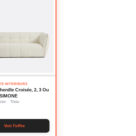
TE INTERIEURS
enille Croisée, 2, 3 Ou
, SIMONE
aces
Tissu
·
Voir l'offre