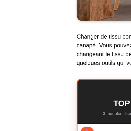
Changer de tissu con
canapé. Vous pouvez 
changeant le tissu 
quelques outils qui v
TOP 
3 modèles disp