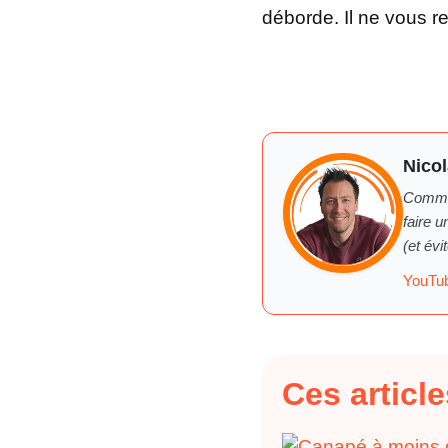
déborde. Il ne vous re
Nico
Comme 
faire 
(et év
YouTu
Ces articl