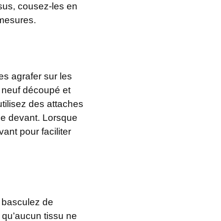
ssus, cousez-les en
 mesures.
s agrafer sur les
su neuf découpé et
utilisez des attaches
 de devant. Lorsque
ant pour faciliter
e, basculez de
s qu’aucun tissu ne