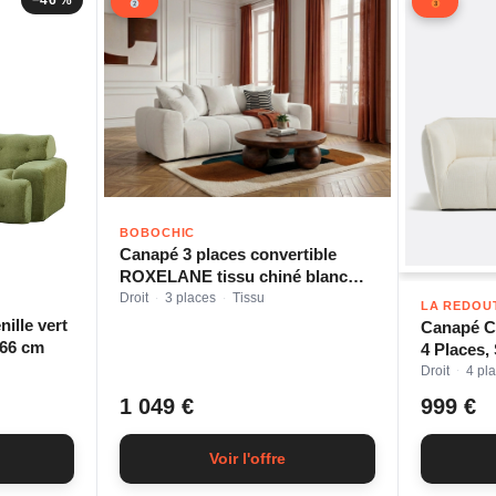
BOBOCHIC
Canapé 3 places convertible
ROXELANE tissu chiné blanc
BOBOCHIC
Droit
3 places
Tissu
·
·
LA REDOU
ille vert
Canapé Ch
x66 cm
4 Places
Droit
4 pl
·
1 049 €
999 €
Voir l'offre