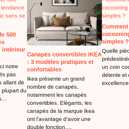
Comment 
cocooning
de 500
simples ?
es
 intérieur
Quelle piè
Canapés convertibles IKEA
prédestiné
: 3 modèles pratiques et
i notre
un coin co
confortables
és pas
détente et 
Ikea présente un grand
 allant de
excellence
nombre de canapés,
 plupart du
notamment les canapés
is…
convertibles. Elégants, les
canapés de la marque Ikea
ont l’avantage d’avoir une
double fonction.…