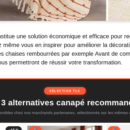
stitue une solution économique et efficace pour r
même vous en inspirer pour améliorer la décorati
des chaises rembourrées par exemple Avant de co
ous permettront de réussir votre transformation.
SÉLECTION TLC
3 alternatives canapé recomma
onibles chez nos marchands partenaires, sélectionnés sur les mêmes c
−46 %