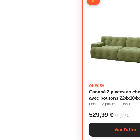
OKWISH
Canapé 2 places en chen
avec boutons 224x104
Droit
2 places
Tissu
·
·
529,99 €
981,99 €
Voir l'offre