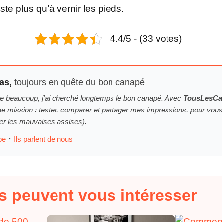
ste plus qu’à vernir les pieds.
4.4/5 - (33 votes)
las,
toujours en quête du bon canapé
beaucoup, j’ai cherché longtemps
le
bon canapé. Avec
TousLesCa
une mission : tester, comparer et partager mes impressions, pour vou
iter les mauvaises assises).
·
be
Ils parlent de nous
es peuvent vous intéresser