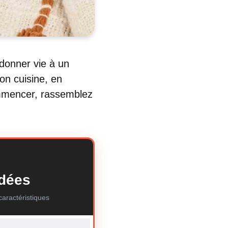
edonner vie à un
on cuisine, en
mmencer, rassemblez
ndées
aractéristiques