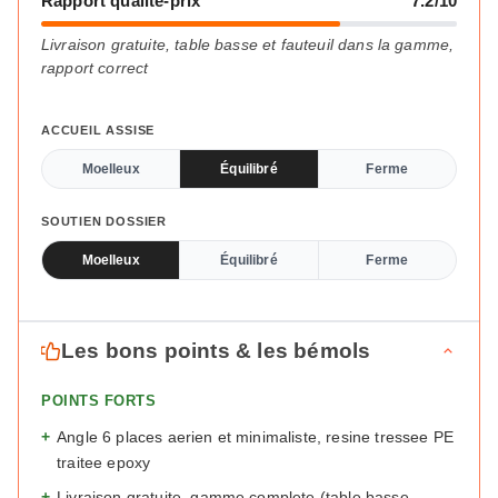
Rapport qualité-prix
7.2/10
Livraison gratuite, table basse et fauteuil dans la gamme,
rapport correct
ACCUEIL ASSISE
Moelleux
Équilibré
Ferme
SOUTIEN DOSSIER
Moelleux
Équilibré
Ferme
Les bons points & les bémols
POINTS FORTS
+
Angle 6 places aerien et minimaliste, resine tressee PE
traitee epoxy
+
Livraison gratuite, gamme complete (table basse,