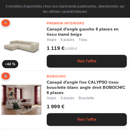
3 modèles disponibles chez nos marchands partenaires, sélectionnés sur
les mêmes caractéristiques
PREMIUM INTERIORS
Canapé d'angle gauche 6 places en
tissu tramé beige
Angle
6 places
Tissu
·
·
1 119 €
1 999 €
Voir l'offre
−44 %
BOBOCHIC
Canapé d'angle fixe CALYPSO tissu
bouclette blanc angle droit BOBOCHIC
6 places
Angle
6 places
Bouclette
·
·
1 999 €
Voir l'offre