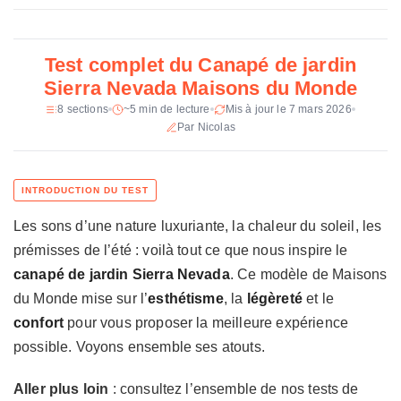
c
Revetement
Polyester blanc
h
n
Garnissage
Mousse polyester 25 kg/m3
Test complet du Canapé de jardin
i
Sierra Nevada Maisons du Monde
Structure
Resine tressee PE traitee epoxy,
q
pieds metal
8 sections
~5 min de lecture
Mis à jour le 7 mars 2026
u
Par Nicolas
e
Garantie
2 ans
d
u
C
a
Les sons d’une nature luxuriante, la chaleur du soleil, les
n
prémisses de l’été : voilà tout ce que nous inspire le
a
p
canapé de jardin Sierra Nevada
. Ce modèle de Maisons
é
du Monde mise sur l’
esthétisme
, la
légèreté
et le
d
confort
pour vous proposer la meilleure expérience
e
possible. Voyons ensemble ses atouts.
j
a
Aller plus loin
: consultez l’ensemble de nos tests de
r