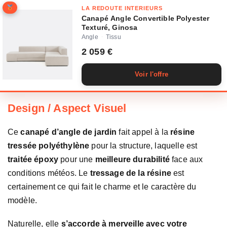
LA REDOUTE INTERIEURS
Canapé Angle Convertible Polyester
Texturé, Ginosa
Angle
Tissu
·
2 059 €
Voir l'offre
Design / Aspect Visuel
Ce
canapé d’angle de jardin
fait appel à la
résine
tressée polyéthylène
pour la structure, laquelle est
traitée époxy
pour une
meilleure durabilité
face aux
conditions météos. Le
tressage de la résine
est
certainement ce qui fait le charme et le caractère du
modèle.
Naturelle, elle
s’accorde à merveille avec votre