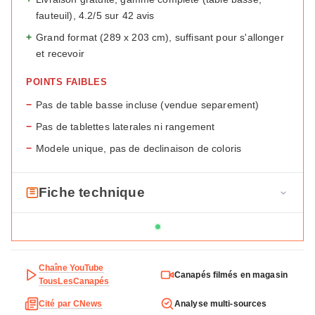
fauteuil), 4.2/5 sur 42 avis
+
Grand format (289 x 203 cm), suffisant pour s'allonger
et recevoir
POINTS FAIBLES
−
Pas de table basse incluse (vendue separement)
−
Pas de tablettes laterales ni rangement
−
Modele unique, pas de declinaison de coloris
Fiche technique
F
Marque
Maisons du Monde
i
c
Modele
Sierra Nevada
h
Chaîne YouTube
Canapés filmés en magasin
Type
Angle de jardin 6 places
e
TousLesCanapés
t
Cité par CNews
Analyse multi-sources
Dimensions
83 x 289,5 x 203 cm
e