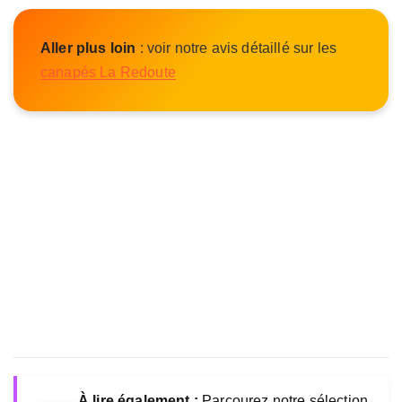
Aller plus loin
: voir notre avis détaillé sur les
canapés La Redoute
À lire également :
Parcourez notre sélection