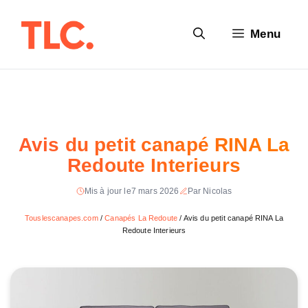
Aller
au
Menu
contenu
Avis du petit canapé RINA La
Redoute Interieurs
Mis à jour le
7 mars 2026
Par Nicolas
Touslescanapes.com
/
Canapés La Redoute
/
Avis du petit canapé RINA La
Redoute Interieurs