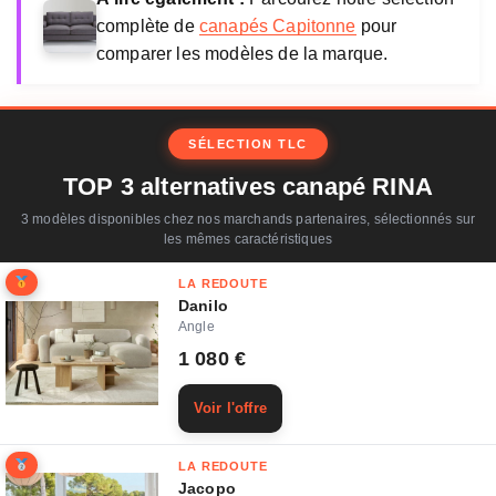
complète de
canapés Capitonne
pour
comparer les modèles de la marque.
SÉLECTION TLC
TOP 3 alternatives canapé RINA
3 modèles disponibles chez nos marchands partenaires, sélectionnés sur
les mêmes caractéristiques
LA REDOUTE
Danilo
Angle
1 080 €
Voir l'offre
LA REDOUTE
Jacopo