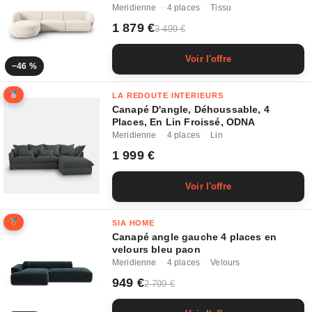
Meridienne
4 places
Tissu
·
·
1 879 €
3 499 €
Voir l'offre
−46 %
LA REDOUTE INTERIEURS
Canapé D'angle, Déhoussable, 4
Places, En Lin Froissé, ODNA
Meridienne
4 places
Lin
·
·
1 999 €
Voir l'offre
SIA HOME
Canapé angle gauche 4 places en
velours bleu paon
Meridienne
4 places
Velours
·
·
949 €
2 799 €