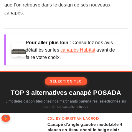
que l’on retrouve dans le design de ses nouveaux
canapés.
Pour aller plus loin :
Consultez nos avis
détaillés sur les
canapés Habitat
avant de
faire votre choix.
SÉLECTION TLC
TOP 3 alternatives canapé POSADA
3 modèles disponibles chez nos marchands partenaires, sélectionnés sur
les mêmes caractéristiques
CXL BY CHRISTIAN LACROIX
Canapé d'angle gauche modulable 4
places en tissu chenille beige clair