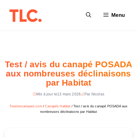
Aller
au
Menu
contenu
Test / avis du canapé POSADA
aux nombreuses déclinaisons
par Habitat
Mis à jour le
13 mars 2026
Par Nicolas
Touslescanapes.com
/
Canapés Habitat
/
Test / avis du canapé POSADA aux
nombreuses déclinaisons par Habitat