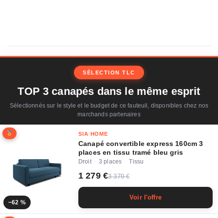
SÉLECTION TLC
TOP 3 canapés dans le même esprit
Sélectionnés sur le style et le budget de ce fauteuil, disponibles chez nos
marchands partenaires
SIA HOME
Canapé convertible express 160cm 3
places en tissu tramé bleu gris
Droit
3 places
Tissu
·
·
1 279 €
3 379 €
Voir l'offre
−62 %