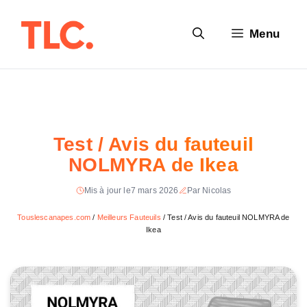
Aller
au
Menu
contenu
Test / Avis du fauteuil
NOLMYRA de Ikea
Mis à jour le
7 mars 2026
Par Nicolas
Touslescanapes.com
/
Meilleurs Fauteuils
/
Test / Avis du fauteuil NOLMYRA de
Ikea