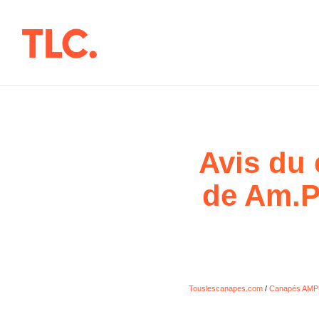
Aller
au
contenu
Avis du 
de Am.Pm
Touslescanapes.com
/
Canapés AM