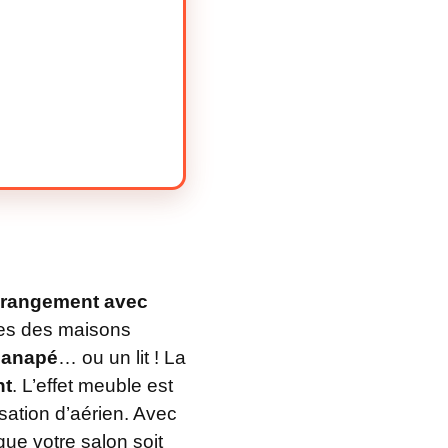
e rangement avec
tres des maisons
 canapé
… ou un lit ! La
nt
. L’effet meuble est
sation d’aérien. Avec
que votre salon soit