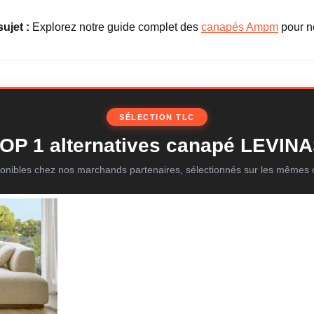
ujet :
Explorez notre guide complet des
canapés Ampm
pour n
SÉLECTION TLC
OP 1 alternatives canapé LEVIN
onibles chez nos marchands partenaires, sélectionnés sur les mêmes c