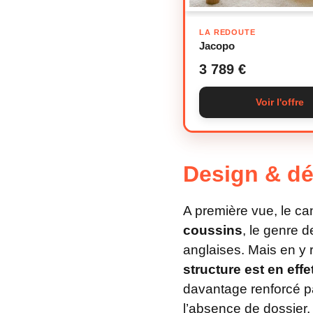
LA REDOUTE
Jacopo
3 789 €
Voir l'offre
Design & dé
A première vue, le c
coussins
, le genre 
anglaises. Mais en y 
structure est en eff
davantage renforcé par
l’absence de dossier