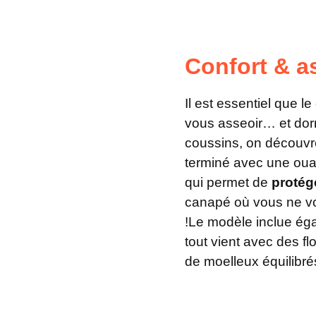
Confort & a
Il est essentiel que l
vous asseoir… et dor
coussins, on découv
terminé avec une oua
qui permet de
protég
canapé où vous ne vo
!Le modèle inclue é
tout vient avec des fl
de moelleux équilibré