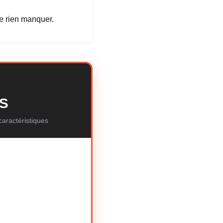
e rien manquer.
AS
aractéristiques