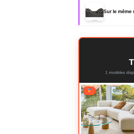
Sur le même s
T
1 modèles disp