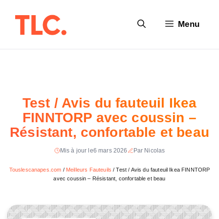
Aller
au
Menu
contenu
Test / Avis du fauteuil Ikea
FINNTORP avec coussin –
Résistant, confortable et beau
Mis à jour le
6 mars 2026
Par Nicolas
Touslescanapes.com
/
Meilleurs Fauteuils
/
Test / Avis du fauteuil Ikea FINNTORP
avec coussin – Résistant, confortable et beau