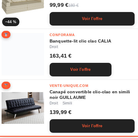
99,99 €
180 €
Voir l'offre
−44 %
CONFORAMA
Banquette-lit clic clac CALIA
Droit
163,41 €
Voir l'offre
VENTE-UNIQUE.COM
Canapé convertible clic-clac en simili
noir GUILLAUME
Droit
Simili
·
139,99 €
Voir l'offre