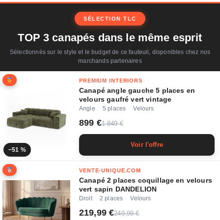
SÉLECTION TLC
TOP 3 canapés dans le même esprit
Sélectionnés sur le style et le budget de ce fauteuil, disponibles chez nos
marchands partenaires
PREMIUM INTERIORS
Canapé angle gauche 5 places en
velours gaufré vert vintage
Angle
5 places
Velours
·
·
899 €
1 849 €
Voir l'offre
−51 %
VENTE-UNIQUE.COM
Canapé 2 places coquillage en velours
vert sapin DANDELION
Droit
2 places
Velours
·
·
219,99 €
249,99 €