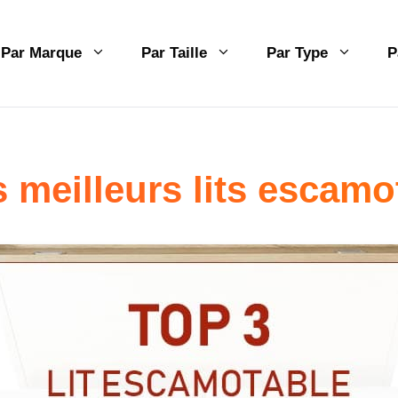
Par Marque
Par Taille
Par Type
P
 meilleurs lits escam