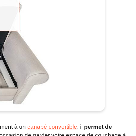
rement à un
canapé convertible
, il
permet de
 l’occasion de garder votre espace de couchage à