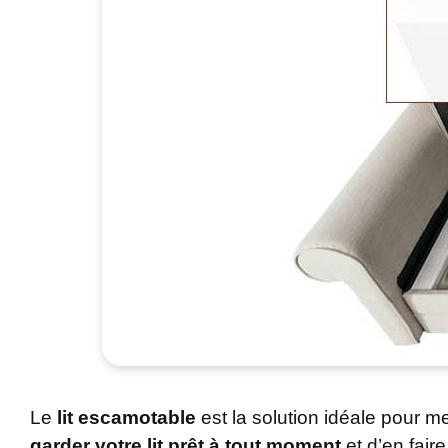
Le
lit escamotable
est la solution idéale pour 
garder votre lit prêt à tout moment
et d’en fair