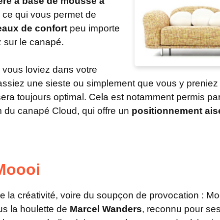
éré à base de mousse à
, ce qui vous permet de
eaux de confort
peu importe
 sur le canapé.
s vous loviez dans votre
assiez une sieste ou simplement que vous y preniez 
 sera toujours optimal. Cela est notamment permis par
 du canapé Cloud, qui offre un
positionnement ais
Moooi
 de la créativité, voire du soupçon de provocation : 
us la houlette de
Marcel Wanders
, reconnu pour ses