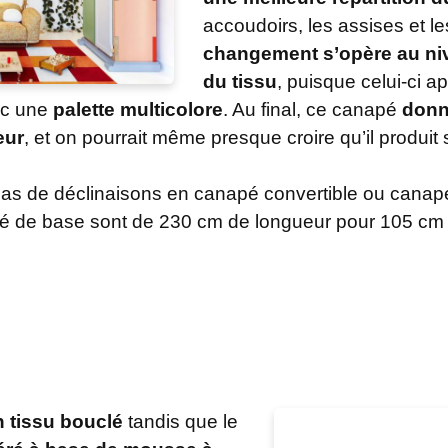
accoudoirs, les assises et l
changement s’opère au niv
du tissu
, puisque celui-ci a
ec une
palette multicolore
. Au final, ce canapé
donn
eur
, et on pourrait même presque croire qu’il produit 
e pas de déclinaisons en canapé convertible ou canap
 de base sont de 230 cm de longueur pour 105 cm 
n tissu bouclé
tandis que le