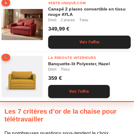
VENTE-UNIQUE.COM
Canapé 2 places convertible en tissu
rouge AYLA
Droit
2 places
Tissu
·
·
349,99 €
Voir l'offre
LA REDOUTE INTERIEURS
Banquette-lit Polyester, Hazel
Droit
Tissu
·
359 €
Voir l'offre
Les 7 critères d’or de la chaise pour
télétravailler
De nombreuses questions sous-tendent le choix.