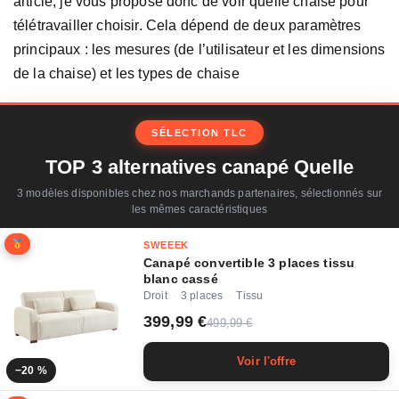
article, je vous propose donc de voir quelle chaise pour
télétravailler choisir. Cela dépend de deux paramètres
principaux : les mesures (de l’utilisateur et les dimensions
de la chaise) et les types de chaise
SÉLECTION TLC
TOP 3 alternatives canapé Quelle
3 modèles disponibles chez nos marchands partenaires, sélectionnés sur
les mêmes caractéristiques
SWEEEK
Canapé convertible 3 places tissu
blanc cassé
Droit
3 places
Tissu
·
·
399,99 €
499,99 €
Voir l'offre
−20 %