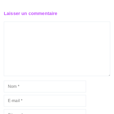
Laisser un commentaire
Commentaire
Nom
E-
mail
Site