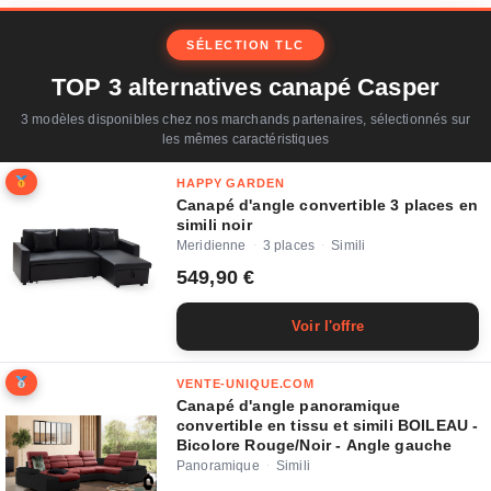
SÉLECTION TLC
TOP 3 alternatives canapé Casper
3 modèles disponibles chez nos marchands partenaires, sélectionnés sur
les mêmes caractéristiques
HAPPY GARDEN
Canapé d'angle convertible 3 places en
simili noir
Meridienne
3 places
Simili
·
·
549,90 €
Voir l'offre
VENTE-UNIQUE.COM
Canapé d'angle panoramique
convertible en tissu et simili BOILEAU -
Bicolore Rouge/Noir - Angle gauche
Panoramique
Simili
·