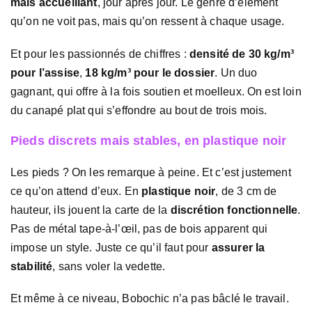
mais accueillant
, jour après jour. Le genre d’élément
qu’on ne voit pas, mais qu’on ressent à chaque usage.
Et pour les passionnés de chiffres :
densité de 30 kg/m³
pour l’assise
,
18 kg/m³ pour le dossier
. Un duo
gagnant, qui offre à la fois soutien et moelleux. On est loin
du canapé plat qui s’effondre au bout de trois mois.
Pieds discrets mais stables, en plastique noir
Les pieds ? On les remarque à peine. Et c’est justement
ce qu’on attend d’eux. En
plastique noir
, de 3 cm de
hauteur, ils jouent la carte de la
discrétion fonctionnelle
.
Pas de métal tape-à-l’œil, pas de bois apparent qui
impose un style. Juste ce qu’il faut pour
assurer la
stabilité
, sans voler la vedette.
Et même à ce niveau, Bobochic n’a pas bâclé le travail.