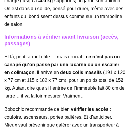
charge (jusqu’à
400 kg
supportés), il garde son aplomb.
On est dans du solide, pensé pour durer, même avec des
enfants qui bondissent dessus comme sur un trampoline
de salon.
Informations à vérifier avant livraison (accès,
passages)
Et là, petit rappel utile — mais crucial :
ce n’est pas un
canapé qu’on passe par une lucarne ou un escalier
en colimaçon
. Il arrive en
deux colis massifs
(191 x 120
x 77 cm et 115 x 182 x 77 cm), pour un poids total de
152
kg
. Autant dire que si l’entrée de l’immeuble fait 80 cm de
large… il va falloir mesurer. Vraiment.
Bobochic recommande de bien
vérifier les accès
:
couloirs, ascenseurs, portes palières. Et d’anticiper.
Mieux vaut prévenir que galérer avec un transporteur à