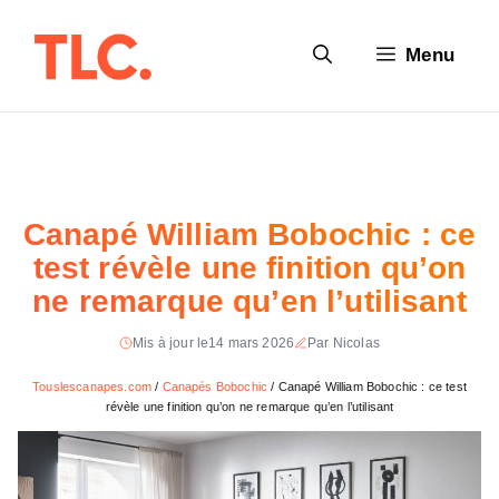
Aller
au
Menu
contenu
Canapé William Bobochic : ce
test révèle une finition qu’on
ne remarque qu’en l’utilisant
Mis à jour le
14 mars 2026
Par Nicolas
Touslescanapes.com
/
Canapés Bobochic
/
Canapé William Bobochic : ce test
révèle une finition qu’on ne remarque qu’en l’utilisant