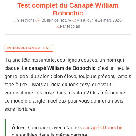
Test complet du Canapé William
u
Pieds
Plastique noir, 3 cm de hauteur (12
Bobochic
e
pieds)
d
9 sections
~20 min de lecture
Mis à jour le 14 mars 2026
u
Par Nicolas
Dimensions
298 x 178 cm
C
Poids
152 kg (2 colis : 191x120x77 cm et
a
115x182x77 cm)
n
a
Coloris
Blanc, gris clair, gris foncé, vert, rose,
Il a une tête rassurante, des lignes douces, un nom qui
p
orange
é
claque. Le
canapé William de Bobochic
, c’est un peu le
W
Capacité
Jusqu'à 6 personnes, charge max 400
genre idéal du salon : bien élevé, toujours présent, jamais
kg
i
tape-à-l’œil. Mais au-delà du look cosy, que vaut-il
l
Martindale
100 000 cycles
vraiment une fois posé dans le salon ? On a décortiqué
l
i
ce modèle d’angle moelleux pour vous donner un avis
Garantie
2 ans
a
sans fioritures.
m
Fabrication
Europe
B
Prix constaté
1 899 € (prix remisé)
o
À lire :
Comparez avec d’autres
canapés Bobochic
b
disponibles dans la même gamme.