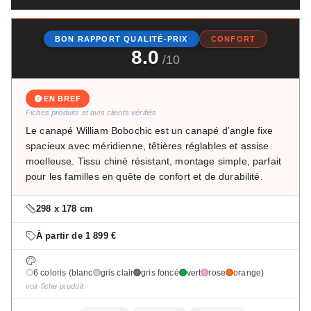
BON RAPPORT QUALITÉ-PRIX
CONFORT
8.0
/10
EN BREF
Fiches produits et avis clients vérifiés
Le canapé William Bobochic est un canapé d’angle fixe
spacieux avec méridienne, têtières réglables et assise
moelleuse. Tissu chiné résistant, montage simple, parfait
pour les familles en quête de confort et de durabilité.
298 x 178 cm
À partir de 1 899 €
6 coloris (blanc
gris clair
gris foncé
vert
rose
orange)
voir fiche produit