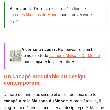
r
À lire aussi :
Découvrez notre sélection de
g
i
canapés Maisons du Monde
pour trouver votre
l
style.
e
M
a
i
s
À consulter aussi :
Retrouvez l'ensemble
o
de nos tests de
canapés Maisons Du Monde
n
pour comparer les alternatives.
s
d
u
Un canapé modulable au design
M
contemporain
o
n
Difficile de faire plus simple et plus ingénieux que le
d
canapé Virgile Maisons du Monde
. À première vue, il
e
s’agit d’un élément de mobilier au design épuré. Mais ne