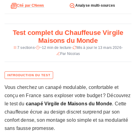
c
Revetement
Tissu ecru (95% polyester, 5%
Cité par CNews
Analyse multi-sources
h
acrylique)
n
Garnissage assise
Mousse polyether 28 kg/m3
i
q
Test complet du Chauffeuse Virgile
Garnissage dossier
Mousse polyether 23 kg/m3,
u
ouate
Maisons du Monde
e
d
7 sections
~12 min de lecture
Mis à jour le 13 mars 2026
Suspension
Ressorts Nosag
u
Par Nicolas
Structure
Pin massif, panneaux de
C
particules, fibres de bois
h
a
Pieds
Polypropylene noir
u
Vous cherchez un canapé modulable, confortable et
f
Systeme de liaison
Croco (clips)
f
conçu en France sans exploser votre budget ? Découvrez
e
Fabrication
France
le test du
canapé Virgile de Maisons du Monde
. Cette
u
chauffeuse écrue au design discret surprend par son
Certification
Good is Beautiful
s
confort dense, son montage solo simple et sa modularité
e
Prix constate
469 € (chauffeuse)
V
sans fausse promesse.
i