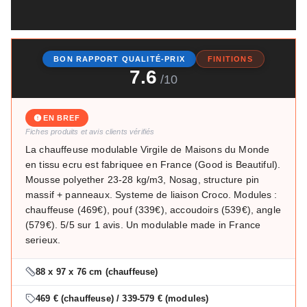
BON RAPPORT QUALITÉ-PRIX
FINITIONS
7.6
/10
EN BREF
Fiches produits et avis clients vérifiés
La chauffeuse modulable Virgile de Maisons du Monde
en tissu ecru est fabriquee en France (Good is Beautiful).
Mousse polyether 23-28 kg/m3, Nosag, structure pin
massif + panneaux. Systeme de liaison Croco. Modules :
chauffeuse (469€), pouf (339€), accoudoirs (539€), angle
(579€). 5/5 sur 1 avis. Un modulable made in France
serieux.
88 x 97 x 76 cm (chauffeuse)
469 € (chauffeuse) / 339-579 € (modules)