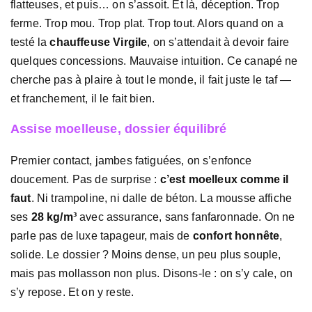
flatteuses, et puis… on s’assoit. Et là, déception. Trop
ferme. Trop mou. Trop plat. Trop tout. Alors quand on a
testé la
chauffeuse Virgile
, on s’attendait à devoir faire
quelques concessions. Mauvaise intuition. Ce canapé ne
cherche pas à plaire à tout le monde, il fait juste le taf —
et franchement, il le fait bien.
Assise moelleuse, dossier équilibré
Premier contact, jambes fatiguées, on s’enfonce
doucement. Pas de surprise :
c’est moelleux comme il
faut
. Ni trampoline, ni dalle de béton. La mousse affiche
ses
28 kg/m³
avec assurance, sans fanfaronnade. On ne
parle pas de luxe tapageur, mais de
confort honnête
,
solide. Le dossier ? Moins dense, un peu plus souple,
mais pas mollasson non plus. Disons-le : on s’y cale, on
s’y repose. Et on y reste.