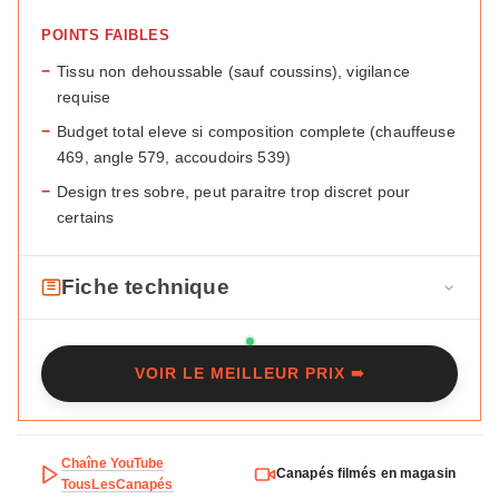
POINTS FAIBLES
−
Tissu non dehoussable (sauf coussins), vigilance
requise
−
Budget total eleve si composition complete (chauffeuse
469, angle 579, accoudoirs 539)
−
Design tres sobre, peut paraitre trop discret pour
certains
Fiche technique
F
Marque
Maisons du Monde
i
VOIR LE MEILLEUR PRIX ➠
c
Modele
Virgile
h
Type
Chauffeuse modulable
e
t
Chaîne YouTube
Dimensions (chauffeuse)
88 x 97 x 76 cm
Canapés filmés en magasin
e
TousLesCanapés