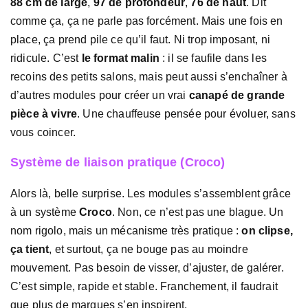
88 cm de large
,
97 de profondeur
,
76 de haut
. Dit
comme ça, ça ne parle pas forcément. Mais une fois en
place, ça prend pile ce qu’il faut. Ni trop imposant, ni
ridicule. C’est
le format malin
: il se faufile dans les
recoins des petits salons, mais peut aussi s’enchaîner à
d’autres modules pour créer un vrai
canapé de grande
pièce à vivre
. Une chauffeuse pensée pour évoluer, sans
vous coincer.
Système de liaison pratique (Croco)
Alors là, belle surprise. Les modules s’assemblent grâce
à un système
Croco
. Non, ce n’est pas une blague. Un
nom rigolo, mais un mécanisme très pratique :
on clipse,
ça tient
, et surtout, ça ne bouge pas au moindre
mouvement. Pas besoin de visser, d’ajuster, de galérer.
C’est simple, rapide et stable. Franchement, il faudrait
que plus de marques s’en inspirent.