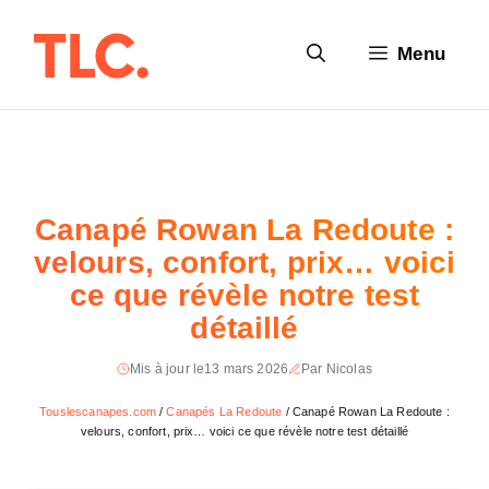
Aller
au
Menu
contenu
Canapé Rowan La Redoute :
velours, confort, prix… voici
ce que révèle notre test
détaillé
Mis à jour le
13 mars 2026
Par Nicolas
Touslescanapes.com
/
Canapés La Redoute
/
Canapé Rowan La Redoute :
velours, confort, prix… voici ce que révèle notre test détaillé