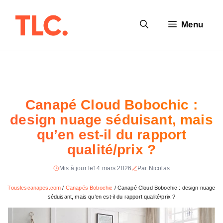
Aller
au
Menu
contenu
Canapé Cloud Bobochic :
design nuage séduisant, mais
qu’en est-il du rapport
qualité/prix ?
Mis à jour le
14 mars 2026
Par Nicolas
Touslescanapes.com
/
Canapés Bobochic
/
Canapé Cloud Bobochic : design nuage
séduisant, mais qu’en est-il du rapport qualité/prix ?