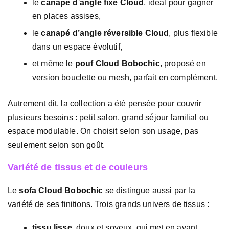
le
canapé d’angle fixe Cloud
, idéal pour gagner
en places assises,
le
canapé d’angle réversible Cloud
, plus flexible
dans un espace évolutif,
et même le
pouf Cloud Bobochic
, proposé en
version bouclette ou mesh, parfait en complément.
Autrement dit, la collection a été pensée pour couvrir
plusieurs besoins : petit salon, grand séjour familial ou
espace modulable. On choisit selon son usage, pas
seulement selon son goût.
Variété de tissus et de couleurs
Le
sofa Cloud Bobochic
se distingue aussi par la
variété de ses finitions. Trois grands univers de tissus :
tissu lisse
, doux et soyeux, qui met en avant