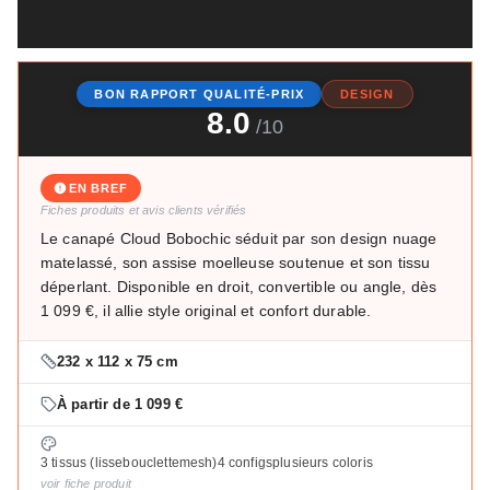
BON RAPPORT QUALITÉ-PRIX
DESIGN
8.0
/10
EN BREF
Fiches produits et avis clients vérifiés
Le canapé Cloud Bobochic séduit par son design nuage
matelassé, son assise moelleuse soutenue et son tissu
déperlant. Disponible en droit, convertible ou angle, dès
1 099 €, il allie style original et confort durable.
232 x 112 x 75 cm
À partir de 1 099 €
3 tissus (lisse
bouclette
mesh)
4 configs
plusieurs coloris
voir fiche produit