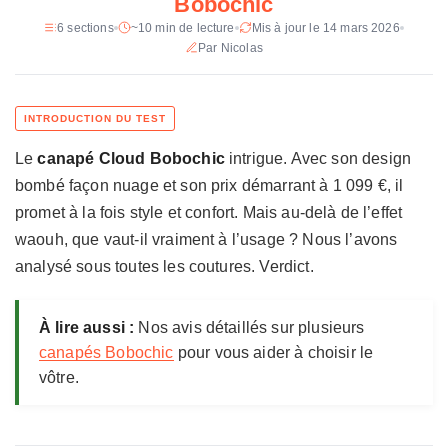
Bobochic
e
d
6 sections
~10 min de lecture
Mis à jour le 14 mars 2026
Dimensions (droit fixe)
232 x 112 x 75 cm - assise : 162
u
Par Nicolas
x 66 x 43 cm
C
Dimensions (angle)
288 x 184 x 75 cm - méridienne :
a
144 cm de profondeur
n
a
Poids
85 kg (droit fixe) / 124 kg (angle)
Le
canapé Cloud Bobochic
intrigue. Avec son design
p
é
Pieds
Plastique, hauteur 3 cm
bombé façon nuage et son prix démarrant à 1 099 €, il
C
promet à la fois style et confort. Mais au-delà de l’effet
Coloris
Beige, gris clair, gris foncé, bleu
l
waouh, que vaut-il vraiment à l’usage ? Nous l’avons
foncé, vert, orange, rose
o
analysé sous toutes les coutures. Verdict.
u
Déhoussable
Non
d
B
Couchage
Ouverture express (version
À lire aussi :
Nos avis détaillés sur plusieurs
o
convertible)
canapés Bobochic
pour vous aider à choisir le
b
Prix constaté
Dès 1 099 € (droit fixe) - jusqu'à 2
vôtre.
o
099 € (angle avec pouf)
c
h
i