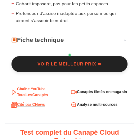
−
Gabarit imposant, pas pour les petits espaces
−
Profondeur d'assise inadaptée aux personnes qui
aiment s'asseoir bien droit
Fiche technique
F
Type
Droit / Angle / Réversible /
i
Convertible
VOIR LE MEILLEUR PRIX ➠
c
h
Revêtement
Tissu lisse, bouclette ou mesh -
déperlant, anti-bouloches,
e
résistant aux accrocs
t
Chaîne YouTube
Canapés filmés en magasin
e
TousLesCanapés
Résistance tissu
90 000 cycles Martindale
c
Cité par CNews
Analyse multi-sources
h
Confort
Mousse haute résilience 30
n
kg/m3 + ouate, suspension zig-
zag et sangles élastiques
i
q
Test complet du Canapé Cloud
Structure
Bois massif (pin, hêtre, épicéa) et
u
panneaux de particules