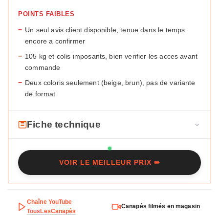
POINTS FAIBLES
−
Un seul avis client disponible, tenue dans le temps
encore a confirmer
−
105 kg et colis imposants, bien verifier les acces avant
commande
−
Deux coloris seulement (beige, brun), pas de variante
de format
Fiche technique
F
Marque
Maisons du Monde
i
VOIR LE MEILLEUR PRIX ➠
c
Modele
Bayma
h
Type
Droit avec tetieres reglables
e
t
Chaîne YouTube
Places
3/4
Canapés filmés en magasin
e
TousLesCanapés
c