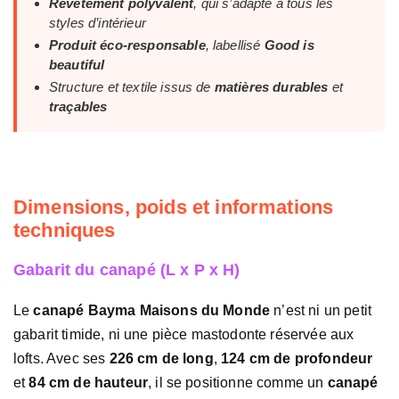
Revêtement polyvalent
, qui s’adapte à tous les
styles d’intérieur
Produit éco-responsable
, labellisé
Good is
beautiful
Structure et textile issus de
matières durables
et
traçables
Dimensions, poids et informations
techniques
Gabarit du canapé (L x P x H)
Le
canapé Bayma Maisons du Monde
n’est ni un petit
gabarit timide, ni une pièce mastodonte réservée aux
lofts. Avec ses
226 cm de long
,
124 cm de profondeur
et
84 cm de hauteur
, il se positionne comme un
canapé