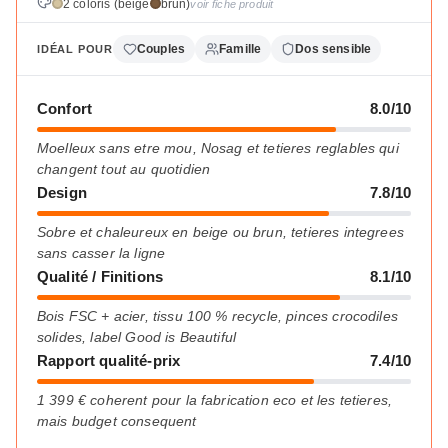
2 coloris (beige
brun)
voir fiche produit
Couples
Famille
Dos sensible
IDÉAL POUR
Confort
8.0/10
Moelleux sans etre mou, Nosag et tetieres reglables qui
changent tout au quotidien
Design
7.8/10
Sobre et chaleureux en beige ou brun, tetieres integrees
sans casser la ligne
Qualité / Finitions
8.1/10
Bois FSC + acier, tissu 100 % recycle, pinces crocodiles
solides, label Good is Beautiful
Rapport qualité-prix
7.4/10
1 399 € coherent pour la fabrication eco et les tetieres,
mais budget consequent