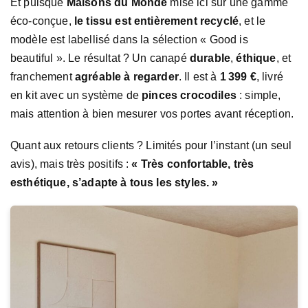
Et puisque
Maisons du Monde
mise ici sur une gamme
éco-conçue,
le tissu est entièrement recyclé
, et le
modèle est labellisé dans la sélection « Good is
beautiful ». Le résultat ? Un canapé
durable
,
éthique
, et
franchement
agréable à regarder
. Il est à
1 399 €
, livré
en kit avec un système de
pinces crocodiles
: simple,
mais attention à bien mesurer vos portes avant réception.
Quant aux retours clients ? Limités pour l’instant (un seul
avis), mais très positifs :
« Très confortable, très
esthétique, s’adapte à tous les styles. »