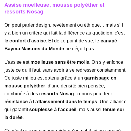
Assise moelleuse, mousse polyéther et
ressorts Nosag
On peut parler design, revêtement ou éthique… mais s’il
y a bien un critère qui fait la différence au quotidien, c’est
le confort d’assise
. Et de ce point de vue, le
canapé
Bayma Maisons du Monde
ne déçoit pas.
L’assise est
moelleuse sans être molle
. On s’y enfonce
juste ce qu’il faut, sans avoir à se redresser constamment.
Ce juste milieu est obtenu grâce à un
garnissage en
mousse polyéther
, d’une densité bien pensée,
combinée à des
ressorts Nosag
, connus pour leur
résistance à l’affaissement dans le temps
. Une alliance
qui garantit
souplesse à l’accueil
, mais aussi
tenue sur
la durée
.
Ce n’est pas un canapé raide qu’on subit, ni un canapé