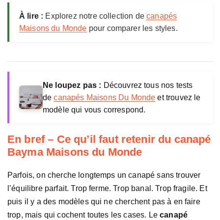
a
Prix constate
1 399 €
À lire :
Explorez notre collection de
canapés
i
s
Maisons du Monde
pour comparer les styles.
o
n
s
d
u
Ne loupez pas :
Découvrez tous nos tests
M
de
canapés Maisons Du Monde
et trouvez le
o
modèle qui vous correspond.
n
d
e
En bref – Ce qu’il faut retenir du canapé
Bayma Maisons du Monde
Parfois, on cherche longtemps un canapé sans trouver
l’équilibre parfait. Trop ferme. Trop banal. Trop fragile. Et
puis il y a des modèles qui ne cherchent pas à en faire
trop, mais qui cochent toutes les cases. Le
canapé