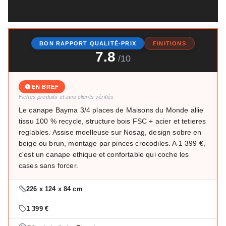
BON RAPPORT QUALITÉ-PRIX
FINITIONS
7.8
/10
EN BREF
Fiches produits et avis clients vérifiés
Le canape Bayma 3/4 places de Maisons du Monde allie
tissu 100 % recycle, structure bois FSC + acier et tetieres
reglables. Assise moelleuse sur Nosag, design sobre en
beige ou brun, montage par pinces crocodiles. A 1 399 €,
c'est un canape ethique et confortable qui coche les
cases sans forcer.
226 x 124 x 84 cm
1 399 €