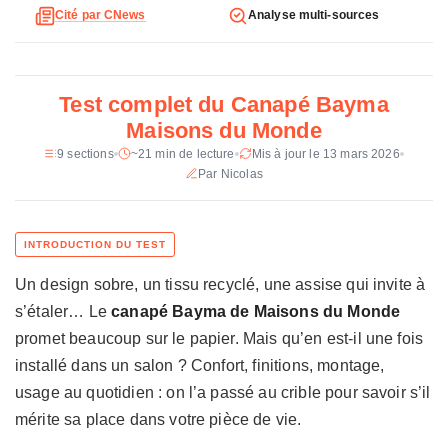
Dimensions
226 x 124 x 84 cm
Cité par CNews
Analyse multi-sources
h
n
Hauteur d'assise
44 cm
i
Poids
105 kg
q
Test complet du Canapé Bayma
u
Revetement
100 % polyester recycle
Maisons du Monde
e
d
9 sections
~21 min de lecture
Mis à jour le 13 mars 2026
Garnissage
Mousse polyether, fibres polyester
u
Par Nicolas
Suspension
Ressorts Nosag
C
a
Structure
Pin et peuplier certifies FSC, renforts
n
acier
a
Un design sobre, un tissu recyclé, une assise qui invite à
p
Pieds
Non precises
é
s’étaler… Le
canapé Bayma de Maisons du Monde
B
Coloris
Beige, brun
promet beaucoup sur le papier. Mais qu’en est-il une fois
a
installé dans un salon ? Confort, finitions, montage,
Montage
A monter (pinces crocodiles)
y
usage au quotidien : on l’a passé au crible pour savoir s’il
m
Certification
Good is Beautiful, bois FSC, tissu
a
mérite sa place dans votre pièce de vie.
recycle
M