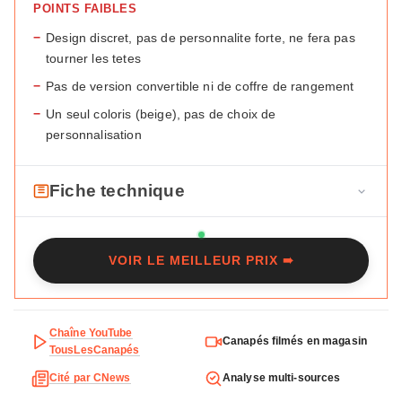
POINTS FAIBLES
−
Design discret, pas de personnalite forte, ne fera pas
tourner les tetes
−
Pas de version convertible ni de coffre de rangement
−
Un seul coloris (beige), pas de choix de
personnalisation
Fiche technique
F
Marque
Maisons du Monde
i
VOIR LE MEILLEUR PRIX ➠
c
Modele
Babel
h
Type
Droit
e
t
Chaîne YouTube
Places
2
Canapés filmés en magasin
e
TousLesCanapés
c
Dimensions
180 x 89 x 89 cm
Cité par CNews
Analyse multi-sources
h