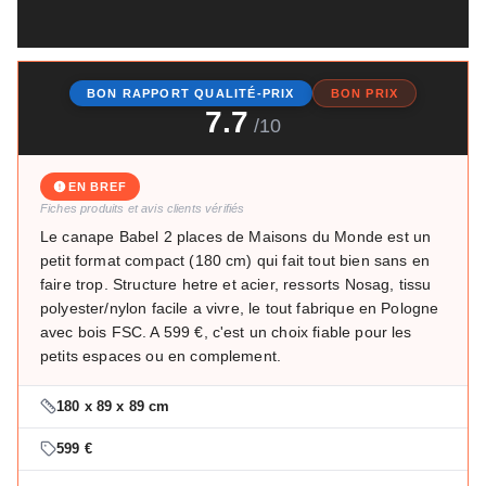
BON RAPPORT QUALITÉ-PRIX
BON PRIX
7.7
/10
EN BREF
Fiches produits et avis clients vérifiés
Le canape Babel 2 places de Maisons du Monde est un
petit format compact (180 cm) qui fait tout bien sans en
faire trop. Structure hetre et acier, ressorts Nosag, tissu
polyester/nylon facile a vivre, le tout fabrique en Pologne
avec bois FSC. A 599 €, c'est un choix fiable pour les
petits espaces ou en complement.
180 x 89 x 89 cm
599 €