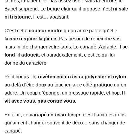
taches, la fadeur, le “pas assez osé”. Mais là encore, le
Babel surprend. Le
beige clair
qu’il propose n’est
ni sale
ni tristoune
. Il est… apaisant.
C’est cette
couleur neutre
qu’on aime parce qu’elle
laisse respirer la pièce
. Pas besoin de repeindre vos
murs, ni de changer votre tapis. Le canapé s’adapte. Il
se
fond
, il
adoucit
, et paradoxalement, c’est ce qui lui
donne du caractère.
Petit bonus : le
revêtement en tissu polyester et nylon
,
au-delà d’être doux au toucher, a ce côté
pratique
qu’on
adore. Un coup d’éponge, un brossage rapide, et hop.
Il
vit avec vous, pas contre vous.
En clair, ce
canapé en tissu beige
, c’est l’ami des gens
qui aiment changer souvent de déco… sans changer de
canapé.