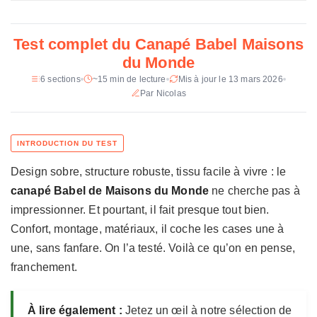
n
Hauteur d'assise
48 cm
i
Poids
47 kg
q
Test complet du Canapé Babel Maisons
u
Revetement
Polyester et nylon
du Monde
e
d
6 sections
~15 min de lecture
Mis à jour le 13 mars 2026
Garnissage
Mousse polyether 28 kg/m3 (assise),
u
Par Nicolas
flocons de mousse + billes siliconees
(dossier)
C
a
Suspension
Ressorts Nosag
n
a
Structure
Hetre massif, pin, panneaux de fibres
Design sobre, structure robuste, tissu facile à vivre : le
p
é
Pieds
Acier noir
canapé Babel de Maisons du Monde
ne cherche pas à
B
impressionner. Et pourtant, il fait presque tout bien.
Coloris
Beige clair
a
Confort, montage, matériaux, il coche les cases une à
b
Fabrication
Pologne
une, sans fanfare. On l’a testé. Voilà ce qu’on en pense,
e
l
franchement.
Certification
Bois certifie FSC
M
a
Prix constate
599 €
À lire également :
Jetez un œil à notre sélection de
i