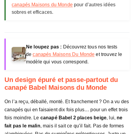
s
canapés Maisons du Monde
pour d’autres idées
o
sobres et efficaces.
n
s
d
u
M
Ne loupez pas :
Découvrez tous nos tests
o
de
canapés Maisons Du Monde
et trouvez le
n
modèle qui vous correspond.
d
e
Un design épuré et passe-partout du
canapé Babel Maisons du Monde
On l’a reçu, déballé, monté. Et franchement ? On a vu des
canapés qui en faisaient dix fois plus… pour un effet trois
fois moindre. Le
canapé Babel 2 places beige
, lui,
ne
fait pas le malin
, mais il sait ce qu’il fait. Pas de formes
alambiquées. Pas de surpiqûres prétentieuses. Juste un