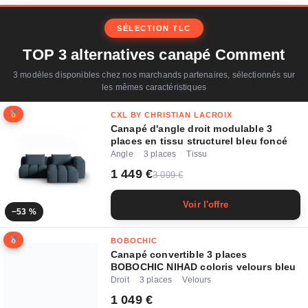
SÉLECTION TLC
TOP 3 alternatives canapé Comment
3 modèles disponibles chez nos marchands partenaires, sélectionnés sur
les mêmes caractéristiques
CXL BY CHRISTIAN LACROIX
Canapé d'angle droit modulable 3
places en tissu structurel bleu foncé
Angle
3 places
Tissu
·
·
1 449 €
3 099 €
Voir l'offre
−53 %
BOBOCHIC
Canapé convertible 3 places
BOBOCHIC NIHAD coloris velours bleu
Droit
3 places
Velours
·
·
1 049 €