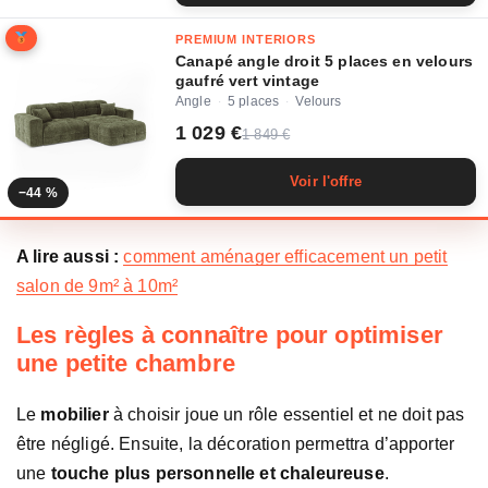
PREMIUM INTERIORS
Canapé angle droit 5 places en velours
gaufré vert vintage
Angle
5 places
Velours
·
·
1 029 €
1 849 €
Voir l'offre
−44 %
A lire aussi :
comment aménager efficacement un petit
salon de 9m² à 10m²
Les règles à connaître pour optimiser
une petite chambre
Le
mobilier
à choisir joue un rôle essentiel et ne doit pas
être négligé. Ensuite, la décoration permettra d’apporter
une
touche plus personnelle et chaleureuse
.