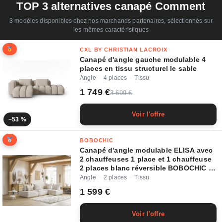
TOP 3 alternatives canapé Comment
3 modèles disponibles chez nos marchands partenaires, sélectionnés sur
les mêmes caractéristiques
CXL BY CHRISTIAN LACROIX
Canapé d'angle gauche modulable 4
places en tissu structurel le sable
Angle
4 places
Tissu
·
·
1 749 €
3 699 €
Voir l'offre
−53 %
BOBOCHIC
Canapé d'angle modulable ELISA avec
2 chauffeuses 1 place et 1 chauffeuse
2 places blanc réversible BOBOCHIC 4
places
Angle
2 places
Tissu
·
·
1 599 €
Voir l'offre