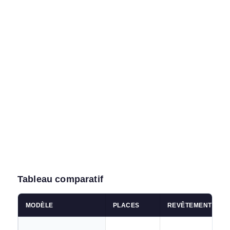
→
JE LE VEUX
Tableau comparatif
MODÈLE
PLACES
REVÊTEMENT
Comparatif