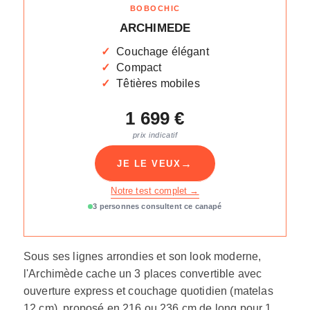
BOBOCHIC
ARCHIMEDE
Couchage élégant
Compact
Têtières mobiles
1 699 €
prix indicatif
→
JE LE VEUX
Notre test complet →
3 personnes consultent ce canapé
Sous ses lignes arrondies et son look moderne,
l'Archimède cache un 3 places convertible avec
ouverture express et couchage quotidien (matelas
12 cm), proposé en 216 ou 236 cm de long pour 1