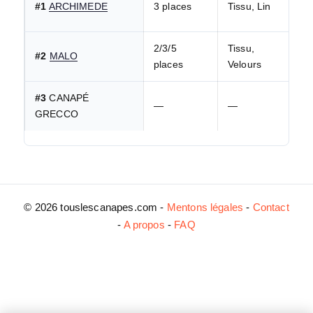
des
#1
ARCHIMEDE
3 places
Tissu, Lin
3
modèles
2/3/5
Tissu,
présentés
#2
MALO
places
Velours
#3
CANAPÉ
—
—
GRECCO
© 2026 touslescanapes.com -
Mentons légales
-
Contact
-
A propos
-
FAQ